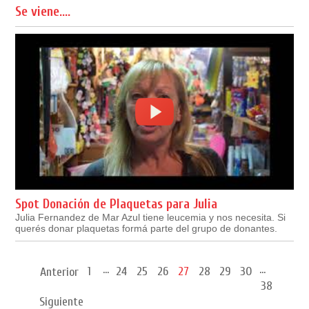
Se viene....
Spot Donación de Plaquetas para Julia
Julia Fernandez de Mar Azul tiene leucemia y nos necesita. Si
querés donar plaquetas formá parte del grupo de donantes.
...
...
1
24
25
26
27
28
29
30
Anterior
38
Siguiente