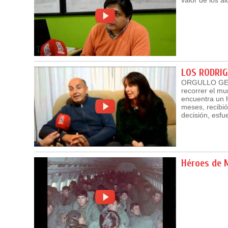
LOS RODRIG
ORGULLO GESEL
recorrer el mu
encuentra un h
meses, recibió
decisión, esfu
Héroes de 