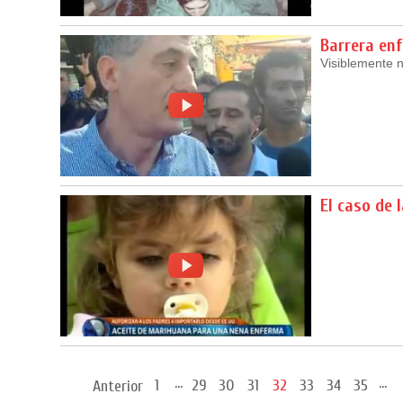
Barrera en
Visiblemente n
El caso de 
...
...
1
29
30
31
32
33
34
35
Anterior