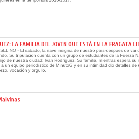
UEZ: LA FAMILIA DEL JOVEN QUE ESTÁ EN LA FRAGATA L
INO - El sábado, la nave insignia de nuestro país-después de vario
ndo. Su tripulación cuenta con un grupo de estudiantes de la Fuerza Na
ijo de nuestra ciudad: Ivan Rodriguez. Su familia, mientras espera su 
 a un equipo periodístico de MinutoG y en su intimidad dio detalles de 
erzo, vocación y orgullo.
Malvinas