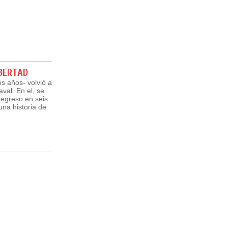
IBERTAD
s años- volvió a
val. En el, se
regreso en seis
una historia de