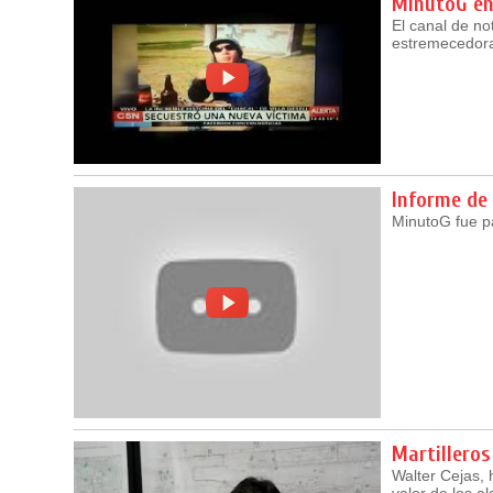
MinutoG en
El canal de no
estremecedora 
Informe de 
MinutoG fue pa
Martilleros
Walter Cejas, 
valor de los a