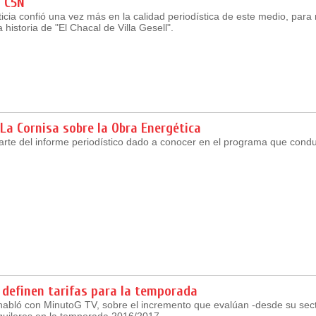
 C5N
ticia confió una vez más en la calidad periodística de este medio, para 
historia de "El Chacal de Villa Gesell".
La Cornisa sobre la Obra Energética
rte del informe periodístico dado a conocer en el programa que condu
 definen tarifas para la temporada
habló con MinutoG TV, sobre el incremento que evalúan -desde su sect
lquileres en la temporada 2016/2017.