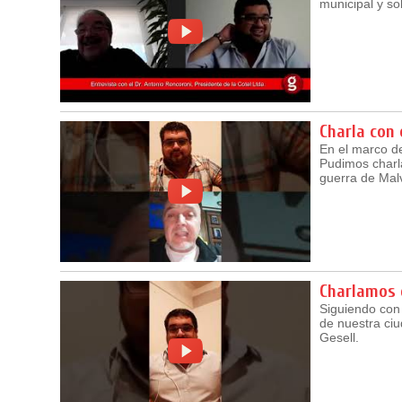
municipal y so
Charla con 
En el marco de
Pudimos charla
guerra de Mal
Charlamos 
Siguiendo con 
de nuestra ci
Gesell.