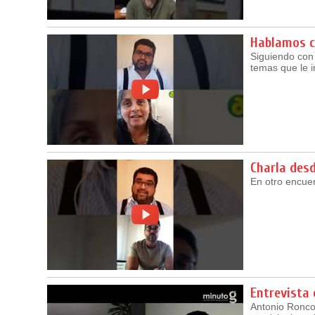
Hablamos c
Siguiendo con
temas que le i
Charla desd
En otro encuen
Entrevista 
Antonio Roncor