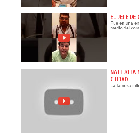
EL JEFE D
Fue en una ent
medio del com
NATI JOTA
CIUDAD
La famosa infl