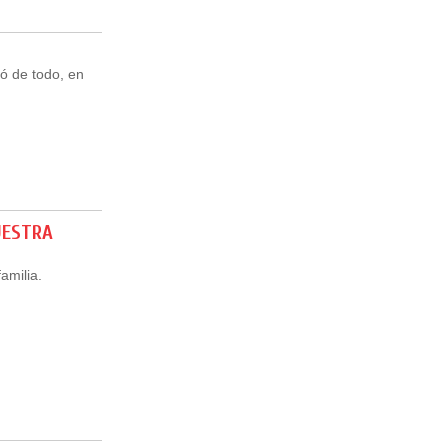
ló de todo, en
UESTRA
amilia.