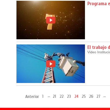
Programa e
El trabajo 
Video Instituc
...
...
1
21
22
23
24
25
26
27
Anterior