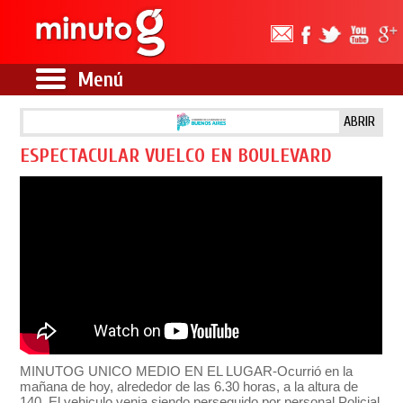
Menú
ABRIR
ESPECTACULAR VUELCO EN BOULEVARD
MINUTOG UNICO MEDIO EN EL LUGAR-Ocurrió en la
mañana de hoy, alrededor de las 6.30 horas, a la altura de
140. El vehiculo venia siendo perseguido por personal Policial