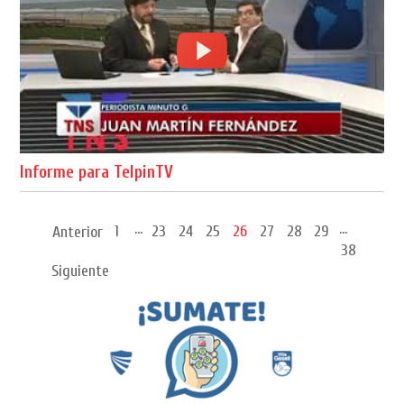
Informe para TelpinTV
...
...
1
23
24
25
26
27
28
29
Anterior
38
Siguiente