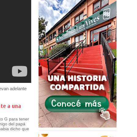
levan adelante
nte a una
to G para tener
migo del papá
 habia dicho que