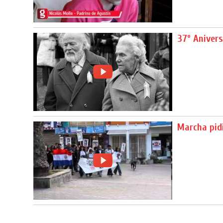
37º Anivers
Marcha pidi