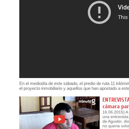
En el mediodía de este sábado, el predio de ruta 11 kilóme
el proyecto inmobiliario y aquellos que han apostado a es
ENTREVISTA 
cámara par
16.06.2015) A 
una entrevista
de Agustin, di
no queria vol