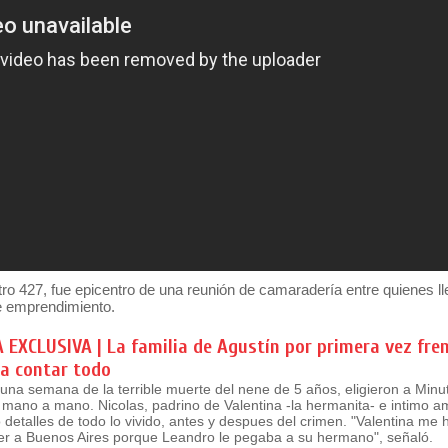
tro 427, fue epicentro de una reunión de camaradería entre quienes l
te emprendimiento.
EXCLUSIVA | La familia de Agustín por primera vez fre
a contar todo
una semana de la terrible muerte del nene de 5 años, eligieron a Minu
 mano a mano. Nicolas, padrino de Valentina -la hermanita- e intimo a
o detalles de todo lo vivido, antes y despues del crimen. "Valentina me
ver a Buenos Aires porque Leandro le pegaba a su hermano", señaló.