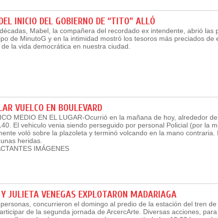
DEL INICIO DEL GOBIERNO DE “TITO” ALLÓ
décadas, Mabel, la compañera del recordado ex intendente, abrió las 
ipo de MinutoG y en la intimidad mostró los tesoros más preciados de
o de la vida democrática en nuestra ciudad.
LAR VUELCO EN BOULEVARD
O MEDIO EN EL LUGAR-Ocurrió en la mañana de hoy, alrededor de l
 140. El vehiculo venia siendo perseguido por personal Policial (por la 
mente voló sobre la plazoleta y terminó volcando en la mano contraria.
gunas heridas.
ACTANTES IMÁGENES
 Y JULIETA VENEGAS EXPLOTARON MADARIAGA
personas, concurrieron el domingo al predio de la estación del tren de 
articipar de la segunda jornada de ArcercArte. Diversas acciones, para