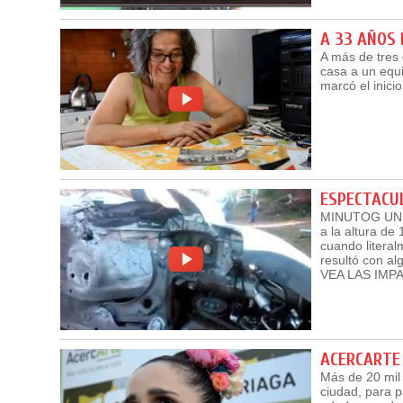
A 33 AÑOS 
A más de tres 
casa a un equ
marcó el inici
ESPECTACU
MINUTOG UNIC
a la altura de
cuando literal
resultó con al
VEA LAS IMP
ACERCARTE
Más de 20 mil 
ciudad, para p