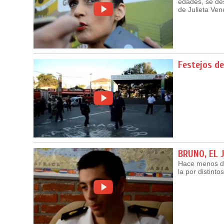
edades, se des
de Julieta Ven
Festejos d
BRUNO, EL 
Hace menos de
la por distint