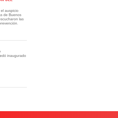
el auspicio
tas de Buenos
 escucharon las
prevención.
y
uedó inaugurado