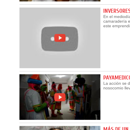
INVERSORES
En el mediodía
camaradería en
este emprendi
PAYAMEDICO
La acción se de
nosocomio llev
MÁS DE UN 