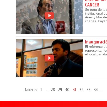
CANCER
Se trata de la
institucional 
Aires y Mar de
charlas. Payam
Inauguració
El referente d
representante
el local partid
...
...
1
28
29
30
31
32
33
34
Anterior