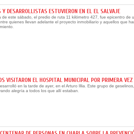
 Y DESARROLLISTAS ESTUVIERON EN EL EL SALVAJE
 de este sábado, el predio de ruta 11 kilómetro 427, fue epicentro de 
tre quienes llevan adelante el proyecto inmobiliario y aquellos que h
miento.
S VISITARON EL HOSPITAL MUNICIPAL POR PRIMERA VEZ
sarrolló en la tarde de ayer, en el Arturo Illia. Este grupo de geselinos,
ando alegría a todos los que allí estaban.
CENTENAR DE PERSONAS EN CHARLA SOBRE LA PREVENCI