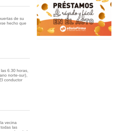
puertas de su
 ese hecho que
as 6.30 horas,
mano norte-sur),
 El conductor
la vecina
 todas las