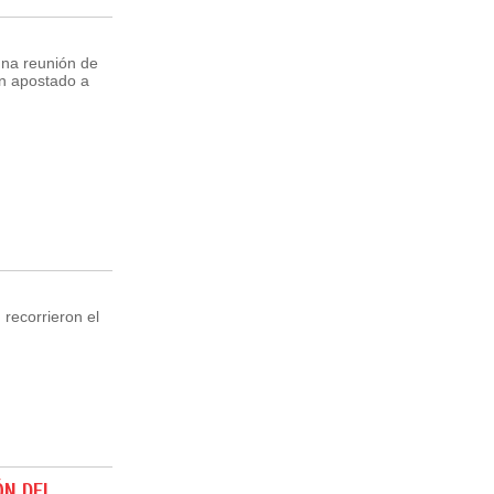
una reunión de
an apostado a
 recorrieron el
ÓN DEL