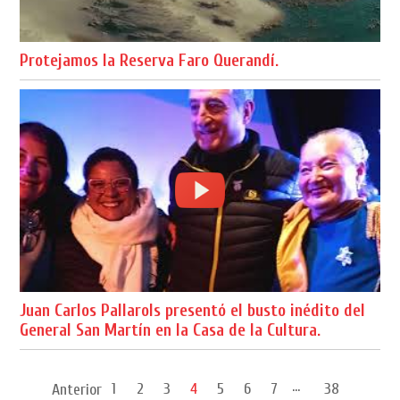
Protejamos la Reserva Faro Querandí.
Juan Carlos Pallarols presentó el busto inédito del
General San Martín en la Casa de la Cultura.
...
1
2
3
4
5
6
7
38
Anterior