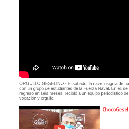
ORGULLO GESELINO - El sábado, la nave insignia de nuest
con un grupo de estudiantes de la Fuerza Naval. En el, se 
regreso en seis meses, recibió a un equipo periodístico de 
vocación y orgullo.
ChocoGesel