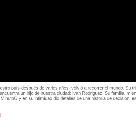
ro país-después de varios años- volvió a recorrer el mundo. Su tri
encuentra un hijo de nuestra ciudad: Ivan Rodriguez. Su familia, mie
MinutoG y en su intimidad dio detalles de una historia de decisión, e
l