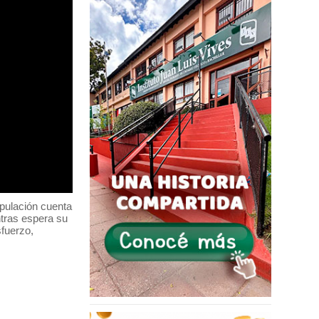
pulación cuenta
ntras espera su
sfuerzo,