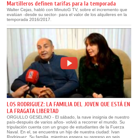
Martilleros definen tarifas para la temporada
Walter Cejas, habló con MinutoG TV, sobre el incremento que
evalúan -desde su sector- para el valor de los alquileres en la
temporada 2016/2017.
LOS RODRIGUEZ: LA FAMILIA DEL JOVEN QUE ESTÁ EN
LA FRAGATA LIBERTAD
ORGULLO GESELINO - El sábado, la nave insignia de nuestro
país-después de varios años- volvió a recorrer el mundo. Su
tripulación cuenta con un grupo de estudiantes de la Fuerza
Naval. En el, se encuentra un hijo de nuestra ciudad: Ivan
Rodriguez. Su familia, mientras espera su regreso en seis