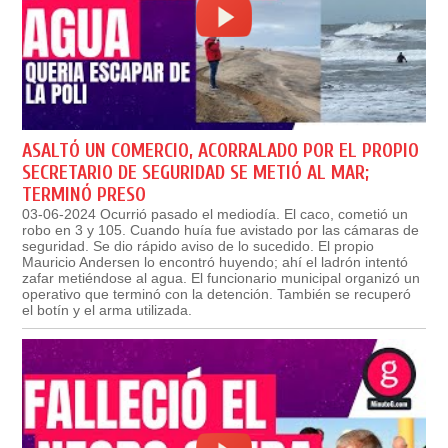
ASALTÓ UN COMERCIO, ACORRALADO POR EL PROPIO
SECRETARIO DE SEGURIDAD SE METIÓ AL MAR;
TERMINÓ PRESO
03-06-2024 Ocurrió pasado el mediodía. El caco, cometió un
robo en 3 y 105. Cuando huía fue avistado por las cámaras de
seguridad. Se dio rápido aviso de lo sucedido. El propio
Mauricio Andersen lo encontró huyendo; ahí el ladrón intentó
zafar metiéndose al agua. El funcionario municipal organizó un
operativo que terminó con la detención. También se recuperó
el botín y el arma utilizada.