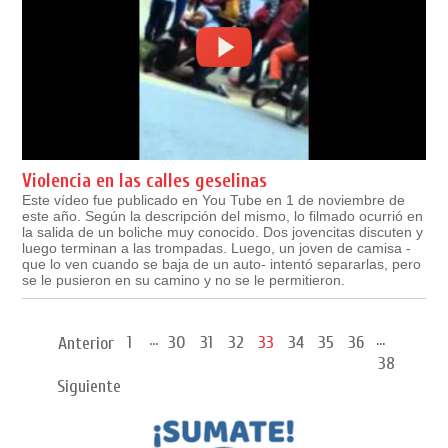
Violencia en las calles geselinas
Este vídeo fue publicado en You Tube en 1 de noviembre de
este año. Según la descripción del mismo, lo filmado ocurrió en
la salida de un boliche muy conocido. Dos jovencitas discuten y
luego terminan a las trompadas. Luego, un joven de camisa -
que lo ven cuando se baja de un auto- intentó separarlas, pero
se le pusieron en su camino y no se le permitieron.
...
...
1
30
31
32
33
34
35
36
Anterior
38
Siguiente