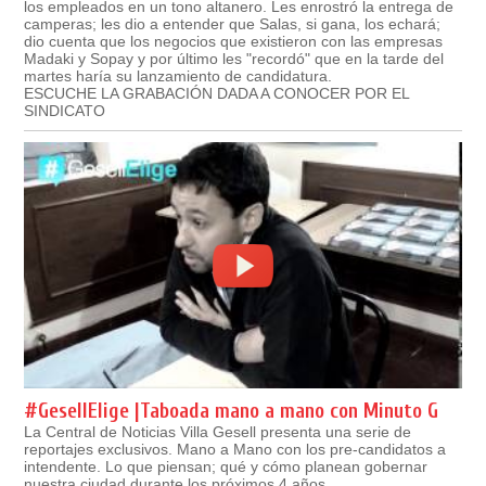
los empleados en un tono altanero. Les enrostró la entrega de
camperas; les dio a entender que Salas, si gana, los echará;
dio cuenta que los negocios que existieron con las empresas
Madaki y Sopay y por último les "recordó" que en la tarde del
martes haría su lanzamiento de candidatura.
ESCUCHE LA GRABACIÓN DADA A CONOCER POR EL
SINDICATO
#GesellElige |Taboada mano a mano con Minuto G
La Central de Noticias Villa Gesell presenta una serie de
reportajes exclusivos. Mano a Mano con los pre-candidatos a
intendente. Lo que piensan; qué y cómo planean gobernar
nuestra ciudad durante los próximos 4 años.