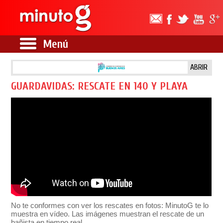
Menú
ABRIR
GUARDAVIDAS: RESCATE EN 140 Y PLAYA
No te conformes con ver los rescates en fotos: MinutoG te lo
muestra en vídeo. Las imágenes muestran el rescate de un
bañista en tiempo real.