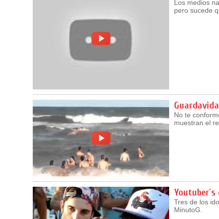
Los medios nac
pero sucede qu
Guardavida
No te conforme
muestran el re
Youtuber´s 
Tres de los id
MinutoG.