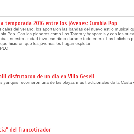
 la temporada 2016 entre los jóvenes: Cumbia Pop
cales del verano, los aportaron las bandas del nuevo estilo musical 
ia Pop. Con los pioneros como Los Totora y Agapornis y con los nue
ai, nuestra ciudad tuvo ese ritmo durante todo enero. Los boliches 
que hicieron que los jóvenes los hagan explotar.
MPLO
ill disfrutaron de un día en Villa Gesell
 yanquis recorrieron una de las playas más tradicionales de la Costa A
cia" del francotirador