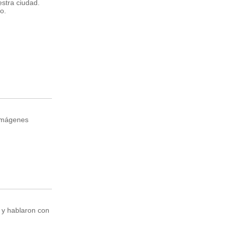
stra ciudad.
o.
 imágenes
d y hablaron con