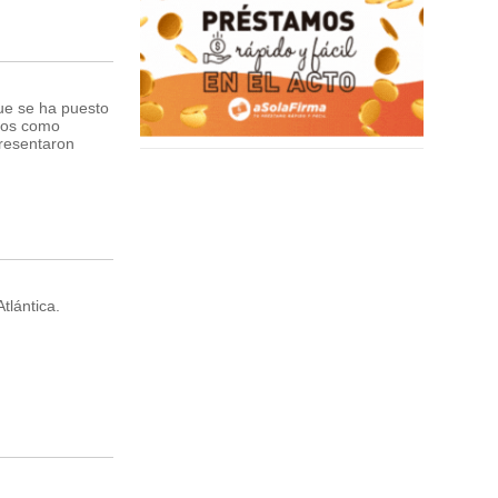
que se ha puesto
vos como
presentaron
tlántica.