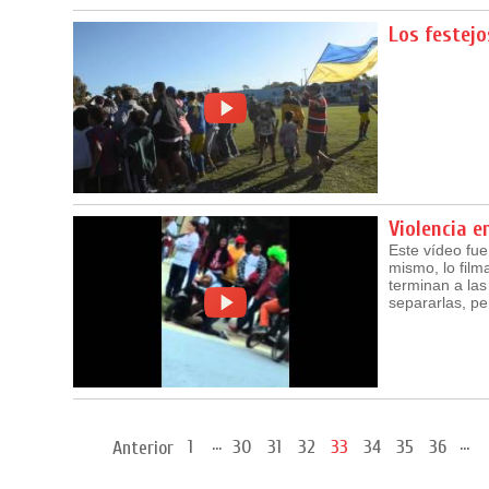
Los festejo
Violencia e
Este vídeo fue
mismo, lo film
terminan a las
separarlas, pe
...
...
1
30
31
32
33
34
35
36
Anterior