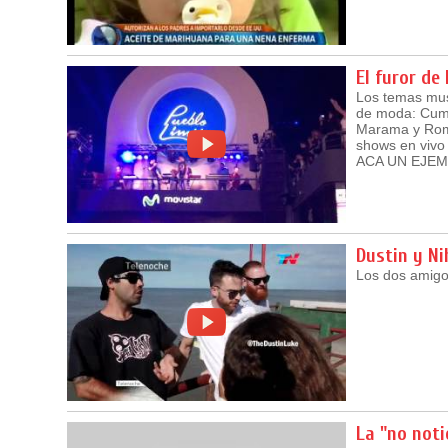
El furor de
Los temas musi
de moda: Cumb
Marama y Romb
shows en vivo 
ACA UN EJE
Dustin y Nih
Los dos amigos
La "no noti