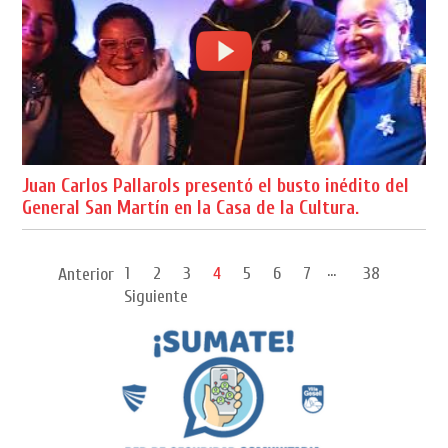
Juan Carlos Pallarols presentó el busto inédito del
General San Martín en la Casa de la Cultura.
...
1
2
3
4
5
6
7
38
Anterior
Siguiente