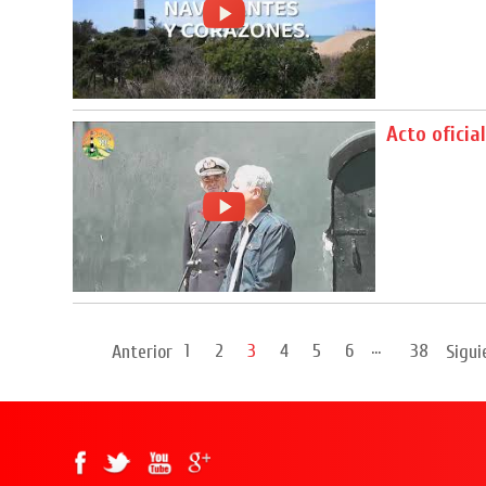
Acto oficia
...
1
2
3
4
5
6
38
Anterior
Sigui