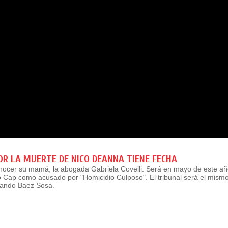
POR LA MUERTE DE NICO DEANNA TIENE FECHA
onocer su mamá, la abogada Gabriela Covelli. Será en mayo de este año
o Cap como acusado por "Homicidio Culposo". El tribunal será el mismo
rnando Baez Sosa.