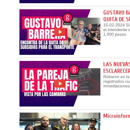
GUSTAVO BA
QUITA DE S
15-02-2024 Si 
el intendente 
1.000 pesos.
LAS NUEVAS
ESCLARECE
Robaron en la
registrados cua
inmediaciones
Microinform