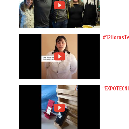
#12HorasT
“EXPOTECNI