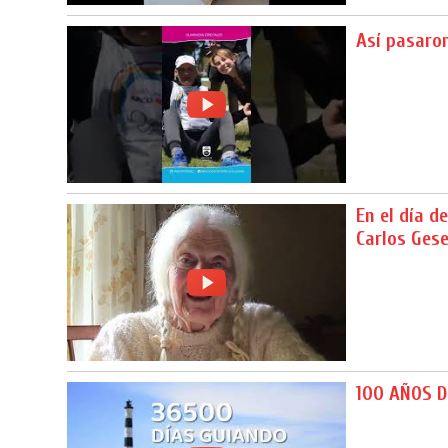
Así pasaron
En el día 
Carlos Gese
100 AÑOS D