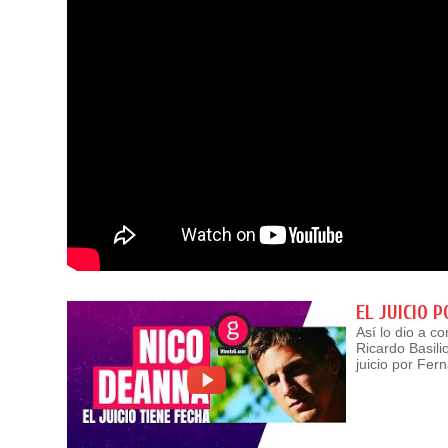
EL JUICIO 
Así lo dio a c
Ricardo Basili
juicio por Fe