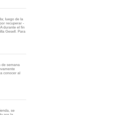
a; luego de la
por recuperar -
A durante el fin
lla Gesell. Para
in de semana
uevamente
ra conocer al
ienda, se
o por la