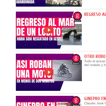
REGRESO A
OTRO ROBO
Todo el actua
del rodado y 
GINEPRO EN
Claudio José G