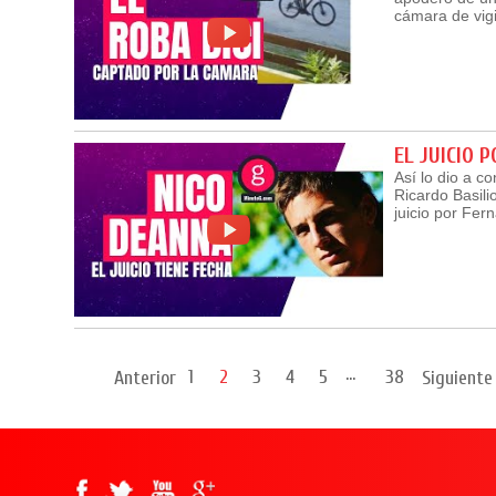
cámara de vigi
EL JUICIO 
Así lo dio a c
Ricardo Basili
juicio por Fe
...
1
2
3
4
5
38
Anterior
Siguiente