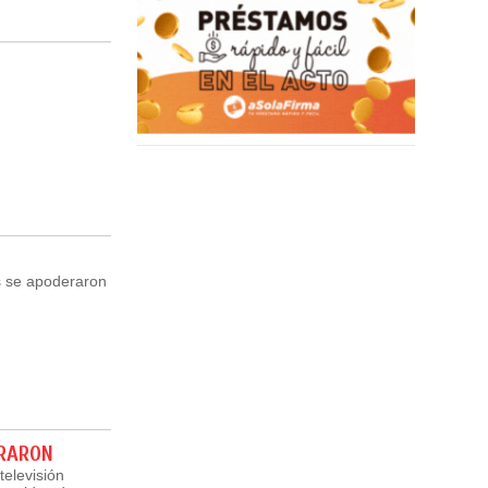
s se apoderaron
URARON
televisión