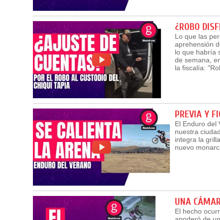
¿ROBO DISF
Lo que las per
aprehensión de
lo que habría 
de semana, en 
la fiscalía: "
PREVIA Y F
El Enduro del 
nuestra ciudad
integra la gri
nuevo monarca
UNA CÁMARA
El hecho ocurr
apoderó de un