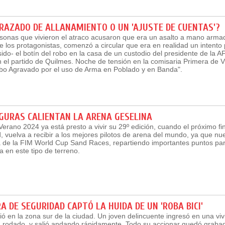
RAZADO DE ALLANAMIENTO O UN 'AJUSTE DE CUENTAS'?
sonas que vivieron el atraco acusaron que era un asalto a mano armad
 los protagonistas, comenzó a circular que era en realidad un intento 
sido- el botín del robo en la casa de un custodio del presidente de la AF
el partido de Quilmes. Noche de tensión en la comisaria Primera de Vi
Robo Agravado por el uso de Arma en Poblado y en Banda".
IGURAS CALIENTAN LA ARENA GESELINA
Verano 2024 ya está presto a vivir su 29º edición, cuando el próximo f
, vuelva a recibir a los mejores pilotos de arena del mundo, ya que n
lla de la FIM World Cup Sand Races, repartiendo importantes puntos pa
 en este tipo de terreno.
 DE SEGURIDAD CAPTÓ LA HUIDA DE UN 'ROBA BICI'
ió en la zona sur de la ciudad. Un joven delincuente ingresó en una viv
 rodado, y salió andando rápidamente. Todo su accionar quedó grabad