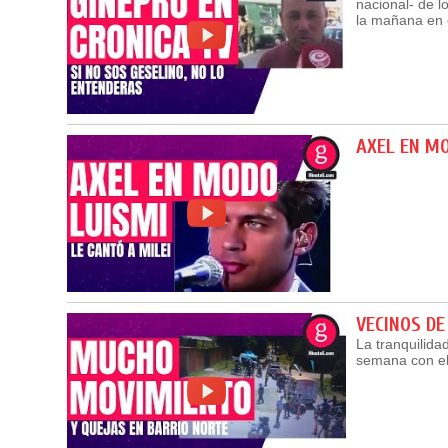
nacional- de l
la mañana en 
AXEL EN M
VECINOS DE
La tranquilidad
semana con el 