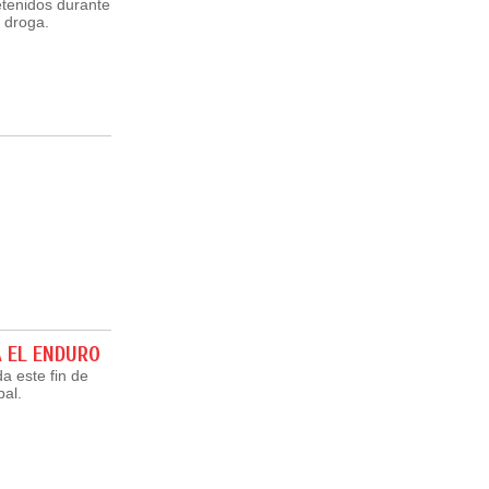
detenidos durante
 droga.
A EL ENDURO
da este fin de
pal.