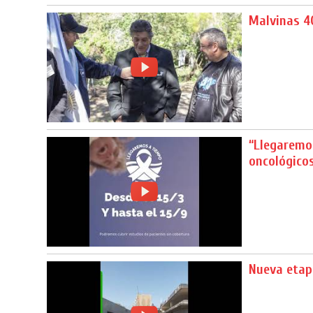
Malvinas 4
“Llegaremo
oncológicos
Nueva etap