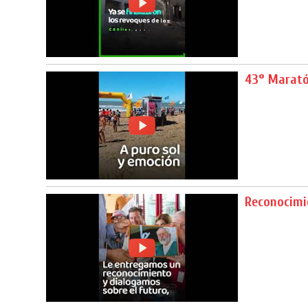
43° Marató
Reconocimi