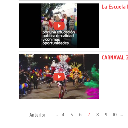
La Escuela 
CARNAVAL 
...
...
1
4
5
6
7
8
9
10
Anterior