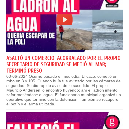
ASALTÓ UN COMERCIO, ACORRALADO POR EL PROPIO
SECRETARIO DE SEGURIDAD SE METIÓ AL MAR;
TERMINÓ PRESO
03-06-2024 Ocurrió pasado el mediodía. El caco, cometió un
robo en 3 y 105. Cuando huía fue avistado por las cámaras de
seguridad. Se dio rápido aviso de lo sucedido. El propio
Mauricio Andersen lo encontró huyendo; ahí el ladrón intentó
zafar metiéndose al agua. El funcionario municipal organizó un
operativo que terminó con la detención. También se recuperó
el botín y el arma utilizada.