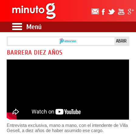
Menú
ABRIR
BARRERA DIEZ AÑOS
Entrevista exclusiva, mano a mano, con el intendente de Villa
Gesell, a diez años de haber asumido ese cargo.