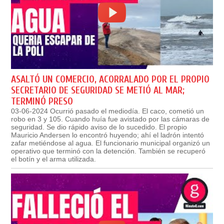
ASALTÓ UN COMERCIO, ACORRALADO POR EL PROPIO
SECRETARIO DE SEGURIDAD SE METIÓ AL MAR;
TERMINÓ PRESO
03-06-2024 Ocurrió pasado el mediodía. El caco, cometió un
robo en 3 y 105. Cuando huía fue avistado por las cámaras de
seguridad. Se dio rápido aviso de lo sucedido. El propio
Mauricio Andersen lo encontró huyendo; ahí el ladrón intentó
zafar metiéndose al agua. El funcionario municipal organizó un
operativo que terminó con la detención. También se recuperó
el botín y el arma utilizada.