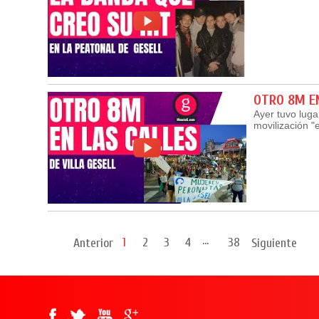
OTRO 8M EN
Ayer tuvo lug
movilización "
...
1
2
3
4
38
Anterior
Siguiente