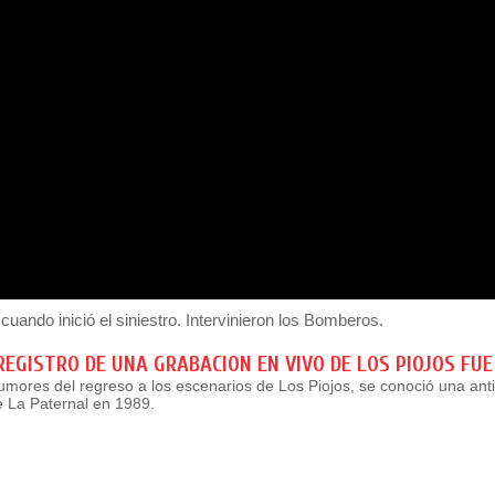
uando inició el siniestro. Intervinieron los Bomberos.
REGISTRO DE UNA GRABACION EN VIVO DE LOS PIOJOS FUE
mores del regreso a los escenarios de Los Piojos, se conoció una ant
e La Paternal en 1989.