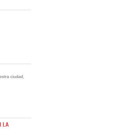
estra ciudad,
N LA