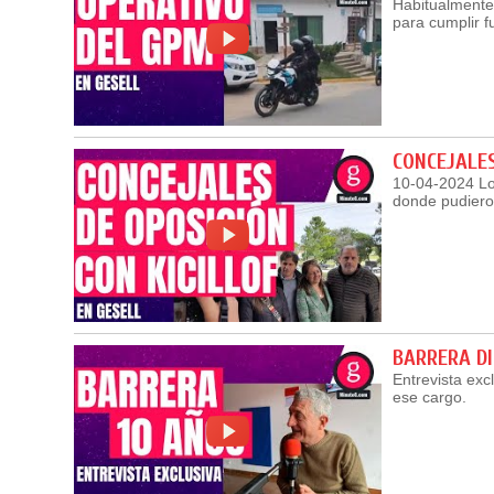
Habitualmente 
para cumplir 
CONCEJALES
10-04-2024 Lo 
donde pudieron
BARRERA D
Entrevista exc
ese cargo.