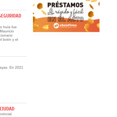
SEGURIDAD
o huía fue
 Mauricio
cionario
 botín y el
ayas. En 2021
 CIUDAD
vincial.