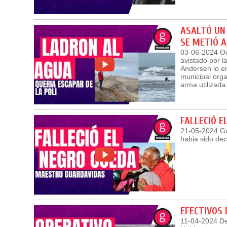
ASALTÓ UN 
SE METIÓ 
03-06-2024 Oc
avistado por l
Andersen lo en
municipal orga
arma utilizada
FALLECIÓ E
21-05-2024 Gu
habia sido dec
EFECTIVOS 
11-04-2024 De