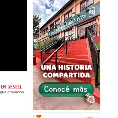
 EN GESELL
igua grabación