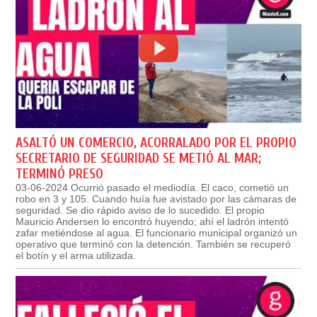
ASALTÓ UN COMERCIO, ACORRALADO POR EL PROPIO
SECRETARIO DE SEGURIDAD SE METIÓ AL MAR;
TERMINÓ PRESO
03-06-2024 Ocurrió pasado el mediodía. El caco, cometió un
robo en 3 y 105. Cuando huía fue avistado por las cámaras de
seguridad. Se dio rápido aviso de lo sucedido. El propio
Mauricio Andersen lo encontró huyendo; ahí el ladrón intentó
zafar metiéndose al agua. El funcionario municipal organizó un
operativo que terminó con la detención. También se recuperó
el botín y el arma utilizada.