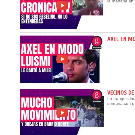
la mañana en 
AXEL EN M
VECINOS DE
La tranquilidad
semana con el 