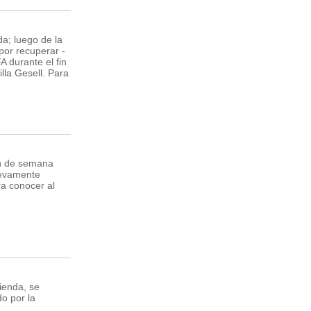
a; luego de la
por recuperar -
A durante el fin
lla Gesell. Para
in de semana
uevamente
ra conocer al
ienda, se
o por la