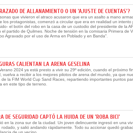
RAZADO DE ALLANAMIENTO O UN 'AJUSTE DE CUENTAS'?
sonas que vivieron el atraco acusaron que era un asalto a mano armad
 los protagonistas, comenzó a circular que era en realidad un intento 
sido- el botín del robo en la casa de un custodio del presidente de la AF
el partido de Quilmes. Noche de tensión en la comisaria Primera de Vi
Robo Agravado por el uso de Arma en Poblado y en Banda".
IGURAS CALIENTAN LA ARENA GESELINA
Verano 2024 ya está presto a vivir su 29º edición, cuando el próximo f
, vuelva a recibir a los mejores pilotos de arena del mundo, ya que n
lla de la FIM World Cup Sand Races, repartiendo importantes puntos pa
 en este tipo de terreno.
 DE SEGURIDAD CAPTÓ LA HUIDA DE UN 'ROBA BICI'
ió en la zona sur de la ciudad. Un joven delincuente ingresó en una viv
 rodado, y salió andando rápidamente. Todo su accionar quedó grabad
lancia de un vecino.