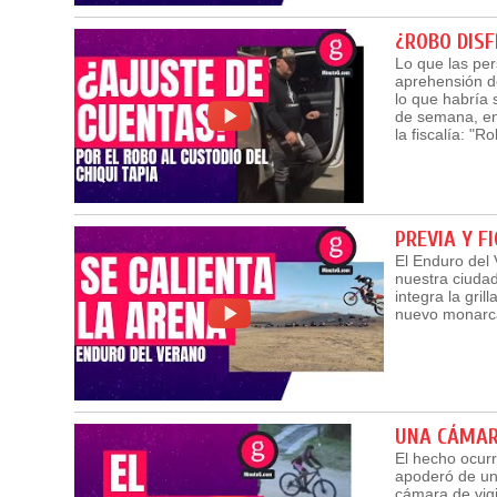
¿ROBO DISF
Lo que las per
aprehensión de
lo que habría 
de semana, en 
la fiscalía: "
PREVIA Y F
El Enduro del 
nuestra ciudad
integra la gri
nuevo monarca
UNA CÁMARA
El hecho ocurr
apoderó de un
cámara de vigi