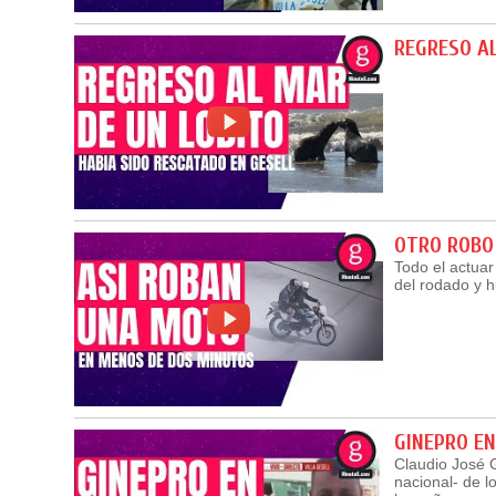
REGRESO A
OTRO ROBO
Todo el actua
del rodado y 
GINEPRO EN
Claudio José G
nacional- de l