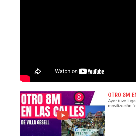
OTRO 8M EN
Ayer tuvo lug
movilización "