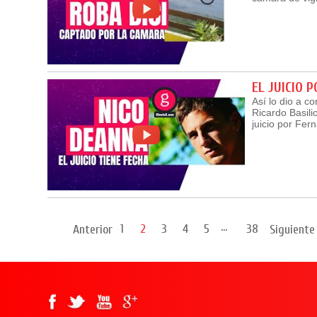
EL JUICIO 
Así lo dio a c
Ricardo Basili
juicio por Fe
...
1
2
3
4
5
38
Anterior
Siguiente