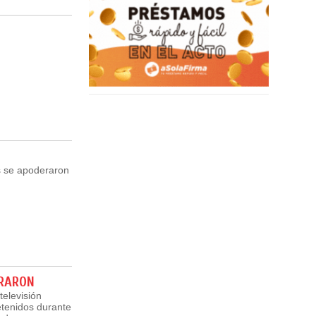
s se apoderaron
URARON
televisión
detenidos durante