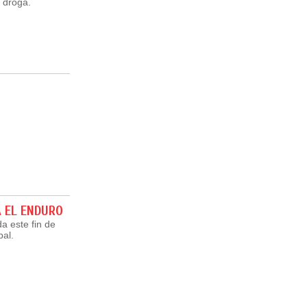
 droga.
A EL ENDURO
da este fin de
pal.