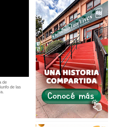
a de
iunfo de las
a.