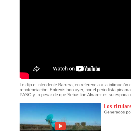
Lo dijo el intendente Barrera, en referencia a la intimación 
repotenciación. Entrevistado ayer, por el periodista pinama
PASO y -a pesar de que Sebastian Alvarez es su espada en
Los titular
Generados por 