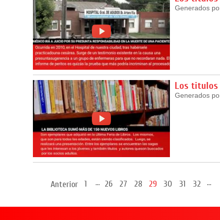
Generados por 
Los titulos
Generados por 
...
...
1
26
27
28
29
30
31
32
Anterior