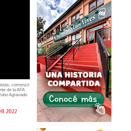
nistas, comenzó
ente de la AFA
 "Robo Agravado
ll 2022