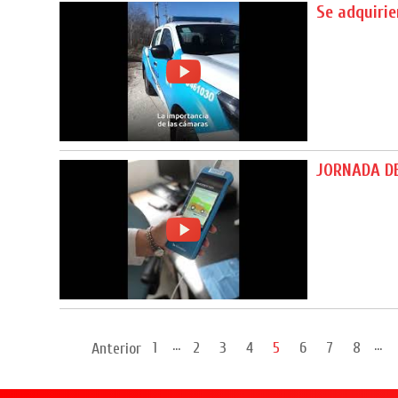
Se adquiri
JORNADA D
...
...
1
2
3
4
5
6
7
8
Anterior