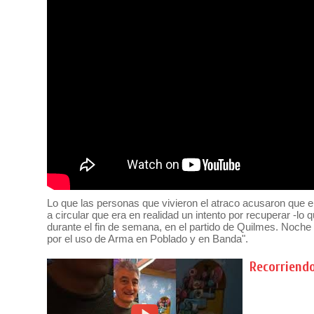
Lo que las personas que vivieron el atraco acusaron que 
a circular que era en realidad un intento por recuperar -lo 
durante el fin de semana, en el partido de Quilmes. Noche 
por el uso de Arma en Poblado y en Banda".
Recorriend