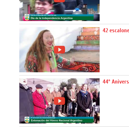
42 escalon
44º Anivers