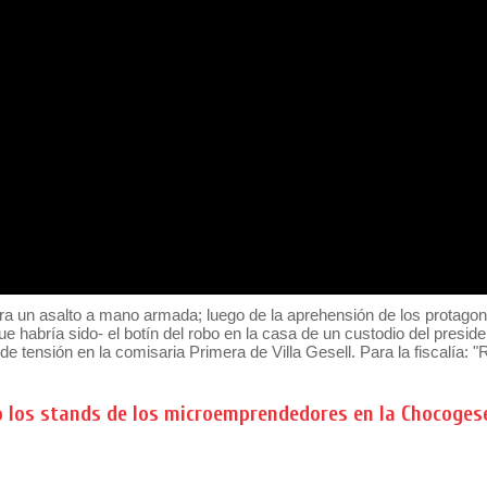
era un asalto a mano armada; luego de la aprehensión de los protago
que habría sido- el botín del robo en la casa de un custodio del presid
de tensión en la comisaria Primera de Villa Gesell. Para la fiscalía:
o los stands de los microemprendedores en la Chocogese