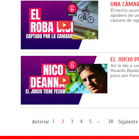
UNA CÁMARA
El hecho ocurr
apoderó de un
cámara de vigi
EL JUICIO 
Así lo dio a c
Ricardo Basili
juicio por Fe
...
1
2
3
4
5
38
Anterior
Siguiente