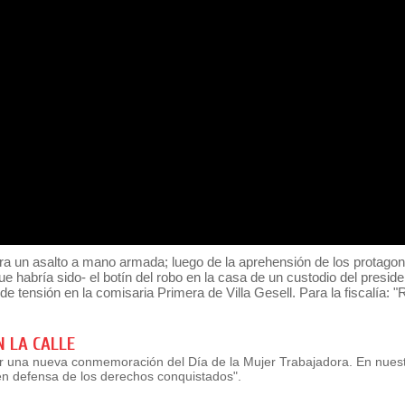
era un asalto a mano armada; luego de la aprehensión de los protago
que habría sido- el botín del robo en la casa de un custodio del presid
de tensión en la comisaria Primera de Villa Gesell. Para la fiscalía:
 LA CALLE
ar una nueva conmemoración del Día de la Mujer Trabajadora. En nues
en defensa de los derechos conquistados".