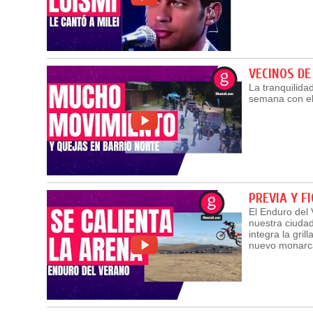
VECINOS DE
La tranquilidad
semana con el 
PREVIA Y F
El Enduro del 
nuestra ciudad
integra la gri
nuevo monarca