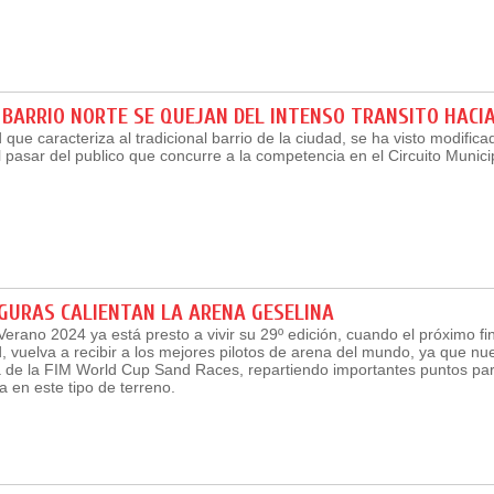
 BARRIO NORTE SE QUEJAN DEL INTENSO TRANSITO HACI
 que caracteriza al tradicional barrio de la ciudad, se ha visto modifica
pasar del publico que concurre a la competencia en el Circuito Munici
IGURAS CALIENTAN LA ARENA GESELINA
Verano 2024 ya está presto a vivir su 29º edición, cuando el próximo f
, vuelva a recibir a los mejores pilotos de arena del mundo, ya que n
lla de la FIM World Cup Sand Races, repartiendo importantes puntos pa
 en este tipo de terreno.