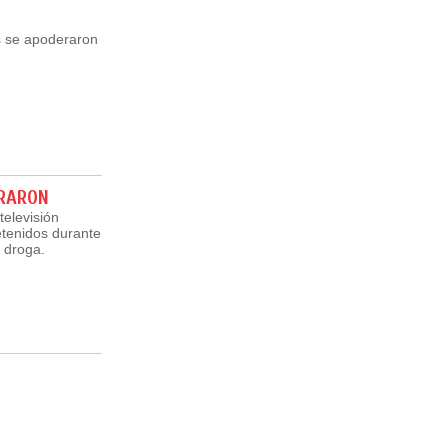
s se apoderaron
URARON
televisión
detenidos durante
 droga.