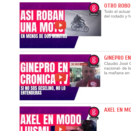
OTRO ROBO
Todo el actua
del rodado y 
GINEPRO EN
Claudio José G
nacional- de l
la mañana en 
AXEL EN M