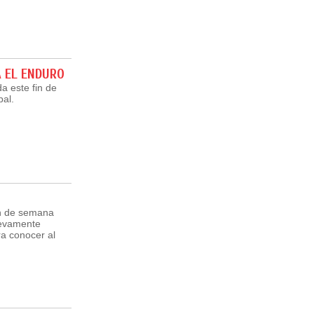
A EL ENDURO
da este fin de
pal.
in de semana
uevamente
ra conocer al