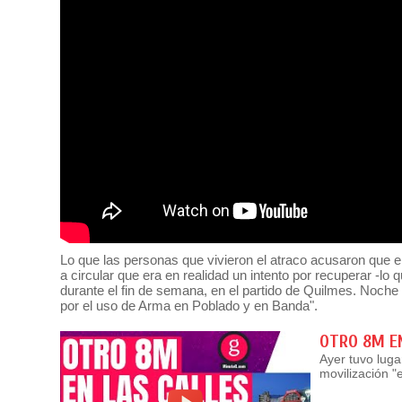
Lo que las personas que vivieron el atraco acusaron que 
a circular que era en realidad un intento por recuperar -lo 
durante el fin de semana, en el partido de Quilmes. Noche 
por el uso de Arma en Poblado y en Banda".
OTRO 8M EN
Ayer tuvo lug
movilización "