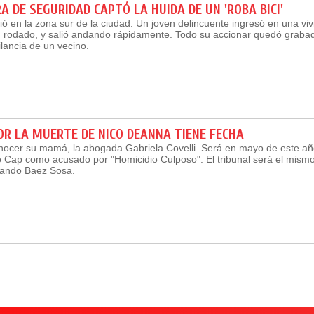
 DE SEGURIDAD CAPTÓ LA HUIDA DE UN 'ROBA BICI'
ió en la zona sur de la ciudad. Un joven delincuente ingresó en una viv
 rodado, y salió andando rápidamente. Todo su accionar quedó grabad
lancia de un vecino.
POR LA MUERTE DE NICO DEANNA TIENE FECHA
onocer su mamá, la abogada Gabriela Covelli. Será en mayo de este año
o Cap como acusado por "Homicidio Culposo". El tribunal será el mismo
rnando Baez Sosa.