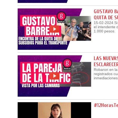
GUSTAVO BA
QUITA DE S
15-02-2024 Si 
el intendente 
1.000 pesos.
LAS NUEVAS
ESCLARECE
Robaron en la
registrados cua
inmediaciones
#12HorasT