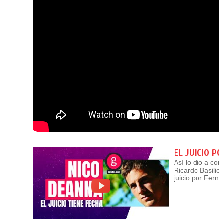
EL JUICIO 
Así lo dio a c
Ricardo Basili
juicio por Fe