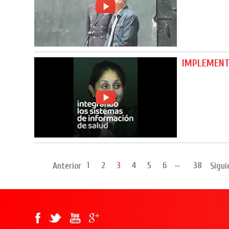
IMPLEMENT
...
1
2
3
4
5
6
38
Anterior
Sigui