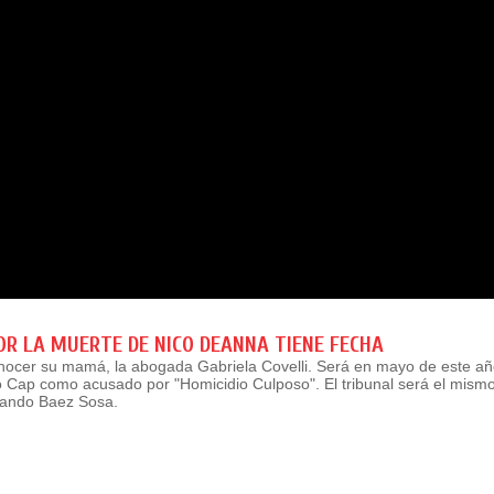
POR LA MUERTE DE NICO DEANNA TIENE FECHA
onocer su mamá, la abogada Gabriela Covelli. Será en mayo de este año
o Cap como acusado por "Homicidio Culposo". El tribunal será el mismo
rnando Baez Sosa.