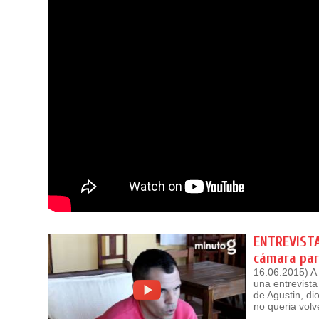
ENTREVISTA 
cámara par
16.06.2015) A 
una entrevista
de Agustin, di
no queria vol