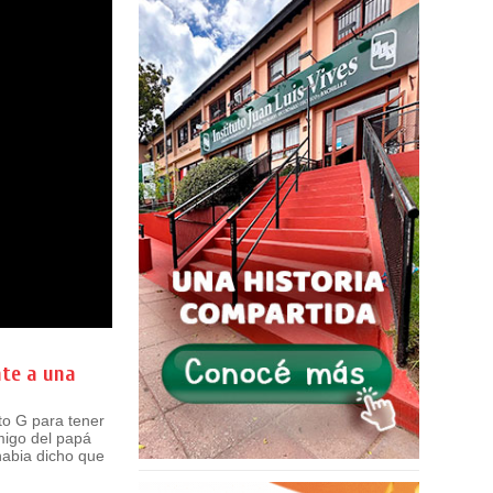
nte a una
to G para tener
migo del papá
 habia dicho que