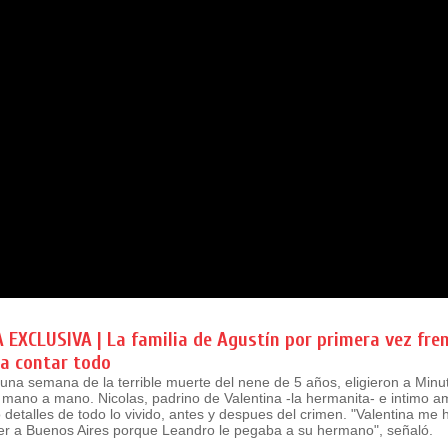
EXCLUSIVA | La familia de Agustín por primera vez fre
a contar todo
una semana de la terrible muerte del nene de 5 años, eligieron a Minu
 mano a mano. Nicolas, padrino de Valentina -la hermanita- e intimo a
o detalles de todo lo vivido, antes y despues del crimen. "Valentina me
ver a Buenos Aires porque Leandro le pegaba a su hermano", señaló.