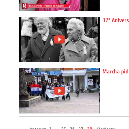
37º Anivers
Marcha pidi
...