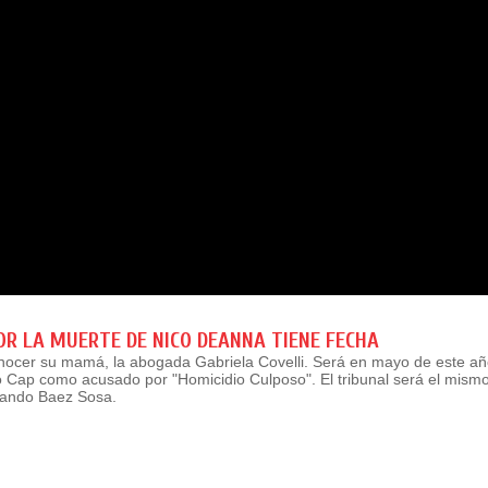
POR LA MUERTE DE NICO DEANNA TIENE FECHA
onocer su mamá, la abogada Gabriela Covelli. Será en mayo de este año
o Cap como acusado por "Homicidio Culposo". El tribunal será el mismo
rnando Baez Sosa.