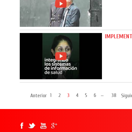
IMPLEMENT
...
1
2
3
4
5
6
38
Anterior
Sigui