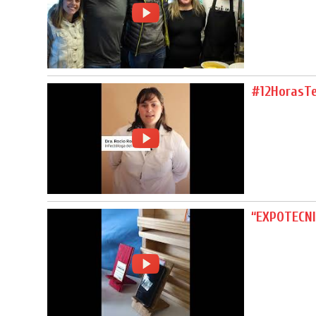
#12HorasT
“EXPOTECNI