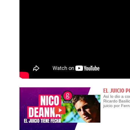
EL JUICIO 
Así lo dio a c
Ricardo Basili
juicio por Fe