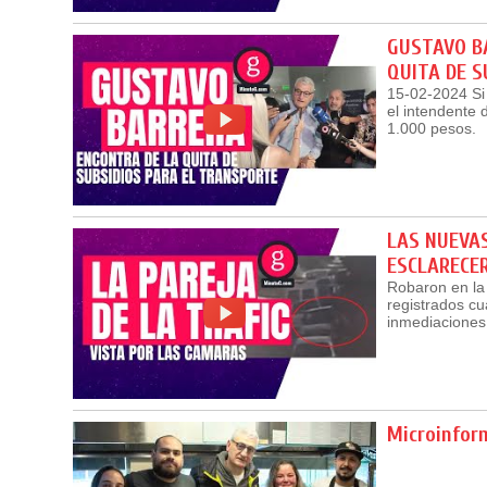
GUSTAVO BA
QUITA DE S
15-02-2024 Si 
el intendente 
1.000 pesos.
LAS NUEVAS
ESCLARECE
Robaron en la
registrados cua
inmediaciones
Microinform