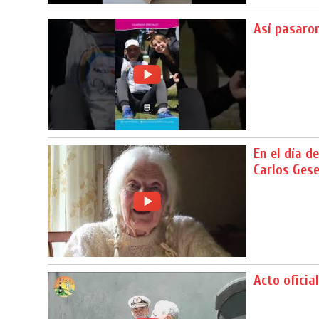
Así pasaron
En el día 
Carlos Gese
Acto oficia