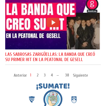
LAS SABROSAS ZARIGÜELLAS: LA BANDA QUE CREÓ
SU PRIMER HIT EN LA PEATONAL DE GESELL
...
1
2
3
4
38
Anterior
Siguiente