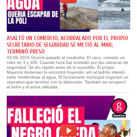
ASALTÓ UN COMERCIO, ACORRALADO POR EL PROPIO
SECRETARIO DE SEGURIDAD SE METIÓ AL MAR;
TERMINÓ PRESO
03-06-2024 Ocurrió pasado el mediodía. El caco, cometió un
robo en 3 y 105. Cuando huía fue avistado por las cámaras de
seguridad. Se dio rápido aviso de lo sucedido. El propio
Mauricio Andersen lo encontró huyendo; ahí el ladrón intentó
zafar metiéndose al agua. El funcionario municipal organizó un
operativo que terminó con la detención. También se recuperó
el botín y el arma utilizada.