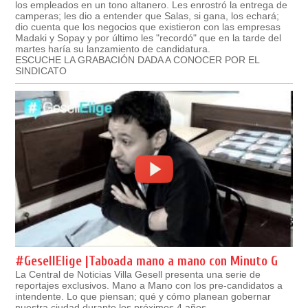
los empleados en un tono altanero. Les enrostró la entrega de
camperas; les dio a entender que Salas, si gana, los echará;
dio cuenta que los negocios que existieron con las empresas
Madaki y Sopay y por último les "recordó" que en la tarde del
martes haría su lanzamiento de candidatura.
ESCUCHE LA GRABACIÓN DADA A CONOCER POR EL
SINDICATO
#GesellElige |Taboada mano a mano con Minuto G
La Central de Noticias Villa Gesell presenta una serie de
reportajes exclusivos. Mano a Mano con los pre-candidatos a
intendente. Lo que piensan; qué y cómo planean gobernar
nuestra ciudad durante los próximos 4 años.