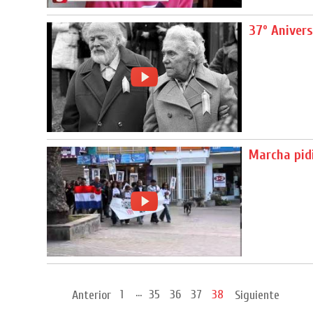
37º Anivers
Marcha pidi
...
1
35
36
37
38
Anterior
Siguiente