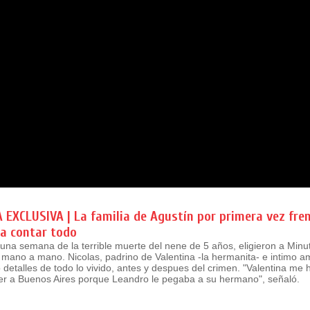
EXCLUSIVA | La familia de Agustín por primera vez fre
a contar todo
una semana de la terrible muerte del nene de 5 años, eligieron a Minu
 mano a mano. Nicolas, padrino de Valentina -la hermanita- e intimo a
o detalles de todo lo vivido, antes y despues del crimen. "Valentina me
ver a Buenos Aires porque Leandro le pegaba a su hermano", señaló.