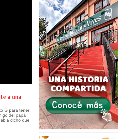
nte a una
to G para tener
migo del papá
 habia dicho que