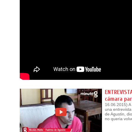
ENTREVISTA 
cámara par
16.06.2015) A 
una entrevista
de Agustin, di
no queria vol