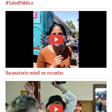
#SaludPública
Vacunatorio móvil en escuelas