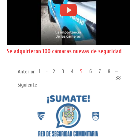
Se adquirieron 100 cámaras nuevas de seguridad
...
...
1
2
3
4
5
6
7
8
Anterior
38
Siguiente