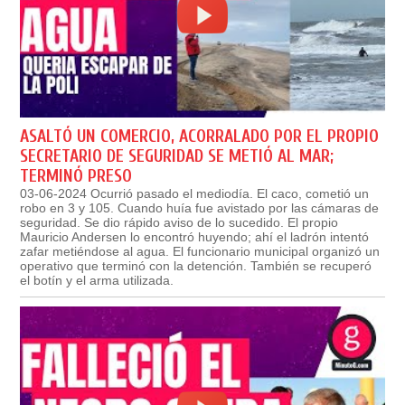
ASALTÓ UN COMERCIO, ACORRALADO POR EL PROPIO
SECRETARIO DE SEGURIDAD SE METIÓ AL MAR;
TERMINÓ PRESO
03-06-2024 Ocurrió pasado el mediodía. El caco, cometió un
robo en 3 y 105. Cuando huía fue avistado por las cámaras de
seguridad. Se dio rápido aviso de lo sucedido. El propio
Mauricio Andersen lo encontró huyendo; ahí el ladrón intentó
zafar metiéndose al agua. El funcionario municipal organizó un
operativo que terminó con la detención. También se recuperó
el botín y el arma utilizada.