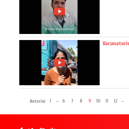
Vacunatori
...
...
1
6
7
8
9
10
11
12
Anterior