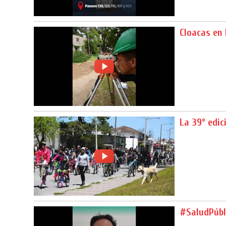
Cloacas en
La 39º edic
#SaludPúbl