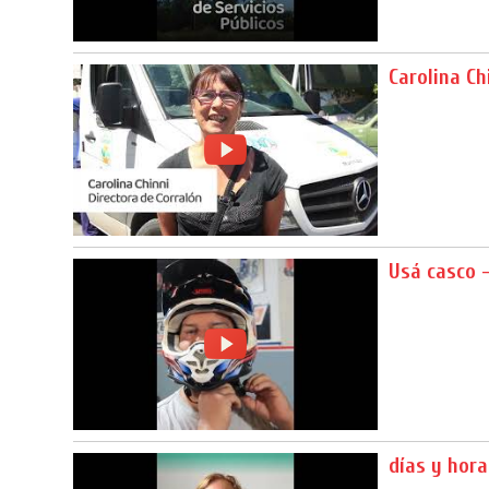
Carolina Ch
Usá casco 
días y hora