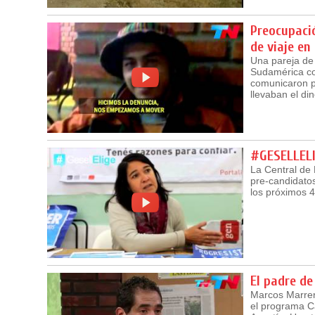
Preocupaci
de viaje en 
Una pareja de 
Sudamérica co
comunicaron po
llevaban el di
#GESELLEL
La Central de 
pre-candidato
los próximos 4
El padre de
Marcos Marrero
el programa Cá