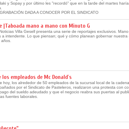
i y Sopay y por último les "recordó" que en la tarde del martes harí
a.
GRABACIÓN DADA A CONOCER POR EL SINDICATO
ge |Taboada mano a mano con Minuto G
Noticias Villa Gesell presenta una serie de reportajes exclusivos. Man
s a intendente. Lo que piensan; qué y cómo planean gobernar nuestra
 años.
e los empleados de Mc Donald´s
 hoy, los alrededor de 50 empleados de la sucursal local de la caden
añados por el Sindicato de Pasteleros, realizaron una protesta con cor
pago del sueldo adeudado y que el negocio reabra sus puertas al publi
las fuentes laborales.
uñecote"