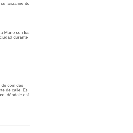
a su lanzamiento
o a Mano con los
 ciudad durante
a de comidas
te de calle. Es
co; dándole así