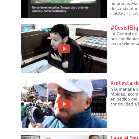
empresas Madak
de candidatur
ESCUCHE LA 
#GesellEli
La Central de 
pre-candidato
los próximos 4
Protesta d
n la mañana de
rápidas, acomp
en pedido del 
continuidad a 
Cayó el "m