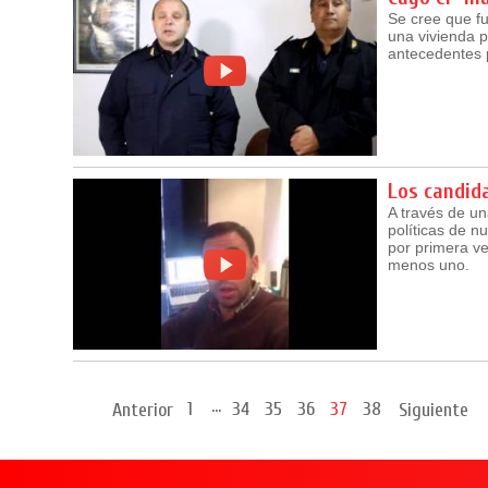
Se cree que fu
una vivienda p
antecedentes p
Los candida
A través de un
políticas de n
por primera ve
menos uno.
...
1
34
35
36
37
38
Anterior
Siguiente