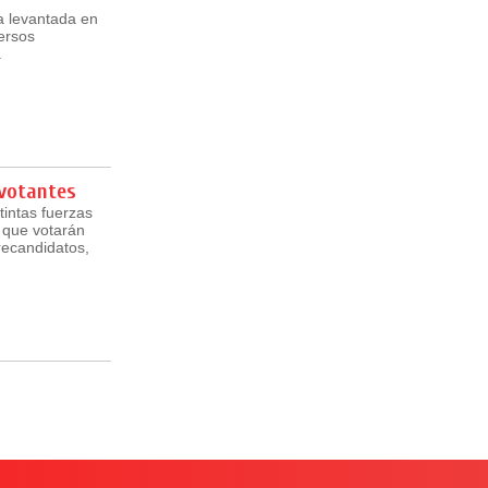
la levantada en
ersos
.
 votantes
tintas fuerzas
s que votarán
recandidatos,