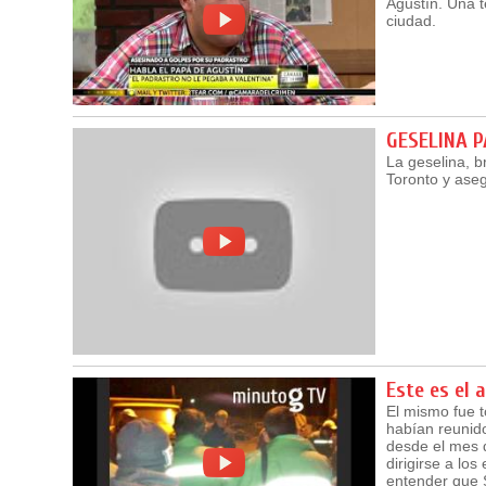
Agustín. Una 
ciudad.
GESELINA 
La geselina, b
Toronto y ase
Este es el 
El mismo fue 
habían reunido
desde el mes d
dirigirse a lo
entender que S