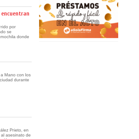
e encuentran
rido por
ndo se
a mochila donde
o a Mano con los
 ciudad durante
ález Prieto, en
 al asesinato de