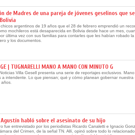
ón de Madres de una pareja de jóvenes geselinos que s
Bolivia
chicos argentinos de 19 años que el 28 de febrero emprendió un recor
mo mochileros está desaparecida en Bolivia desde hace un mes, cua
r última vez con sus familias para contarles que les habían robado l
nero y los documentos.
IGE | TUGNARELLI MANO A MANO CON MINUTO G
Noticias Villa Gesell presenta una serie de reportajes exclusivos. Man
s a intendente. Lo que piensan; qué y cómo planean gobernar nuestra
 años.
 Agustín habló sobre el asesinato de su hijo
 fue entrevistado por los periodistas Ricardo Canaletti e Ignacio Gonz
mara del Crimen, de la señal TN. Allí, opinó sobre todo lo relacionado