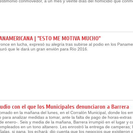
testimonio conmovedor, a un mes y veinte días del homicidio que conm
PANAMERICANA | "ESTO ME MOTIVA MUCHO"
ronce en lucha, expresó su alegría tras subirse al podio en los Panam
guró que le dará un gran envión para Río 2016.
audio con el que los Municipales denunciaron a Barrera
tomado en la mañana del lunes, en el Corralón Municipal, donde los e
 para analizar medidas a tomar, ante la falta de pago de horas-extra
e enero-. Seis y media de la mañana, Barrera irrumpió en el lugar y 
s empleados en un tono altanero. Les enrostró la entrega de camperas; l
alas, si gana, los echará; dio cuenta que los negocios que existieron 