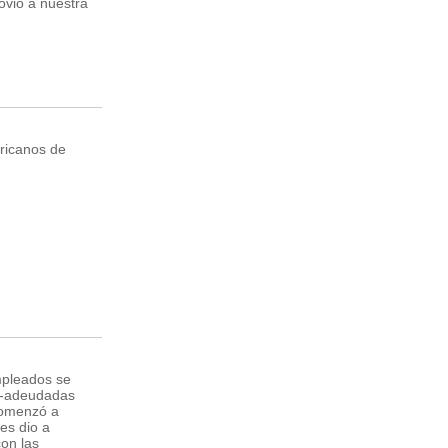
ovió a nuestra
ericanos de
mpleados se
s -adeudadas
comenzó a
es dio a
con las