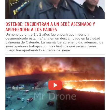
OSTENDE: ENCUENTRAN A UN BEBÉ ASESINADO Y
APREHENDEN A LOS PADRES
Un nene de entre 1 y 2 años fue encontrado muerto y
desmembrado esta mañana en un descampado en la ciudad
balnearia de Ostende. La mamá fue aprehendida; además, los
investigadores trabajan con tres testigos que serian claves.
Luego fue aprehendido el padre del nene.