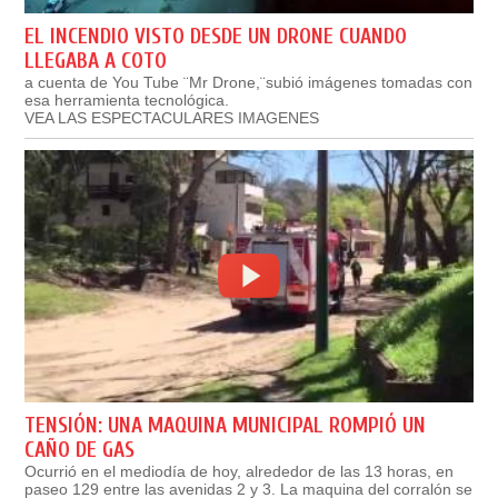
EL INCENDIO VISTO DESDE UN DRONE CUANDO
LLEGABA A COTO
a cuenta de You Tube ¨Mr Drone,¨subió imágenes tomadas con
esa herramienta tecnológica.
VEA LAS ESPECTACULARES IMAGENES
TENSIÓN: UNA MAQUINA MUNICIPAL ROMPIÓ UN
CAÑO DE GAS
Ocurrió en el mediodía de hoy, alrededor de las 13 horas, en
paseo 129 entre las avenidas 2 y 3. La maquina del corralón se