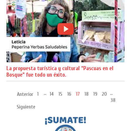
La propuesta turística y cultural “Pascuas en el
Bosque” fue todo un éxito.
...
...
1
14
15
16
17
18
19
20
Anterior
38
Siguiente