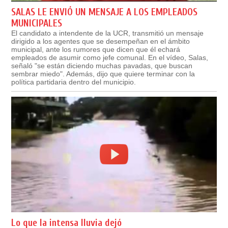
SALAS LE ENVIÓ UN MENSAJE A LOS EMPLEADOS
MUNICIPALES
El candidato a intendente de la UCR, transmitió un mensaje
dirigido a los agentes que se desempeñan en el ámbito
municipal, ante los rumores que dicen que él echará
empleados de asumir como jefe comunal. En el vídeo, Salas,
señaló "se están diciendo muchas pavadas, que buscan
sembrar miedo". Además, dijo que quiere terminar con la
política partidaria dentro del municipio.
Lo que la intensa lluvia dejó