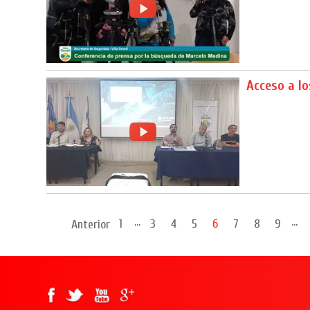
Acceso a l
...
...
1
3
4
5
6
7
8
9
Anterior