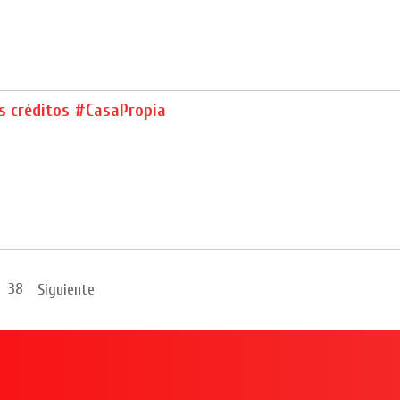
os créditos #CasaPropia
38
Siguiente