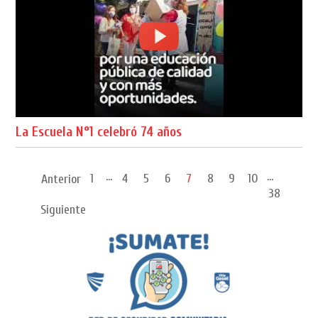
La Escuela N°1 celebró 74 años
...
...
1
4
5
6
7
8
9
10
Anterior
38
Siguiente