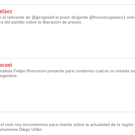
eláez
el referente de @jprogesell el joven dirigente @franciscopelaez1 entr
ra del partido sobre la liberación de presos.
oroni
alista Felipe Roncoroni presente para contarnos cual es su mirada sob
rgentina.
el ciclo nos encontremos para charlar sobre la actualidad de la región 
namarense Diego Uribe.