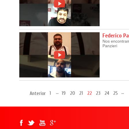
Federico Pa
Nos encontram
Panzieri
...
...
1
19
20
21
22
23
24
25
Anterior