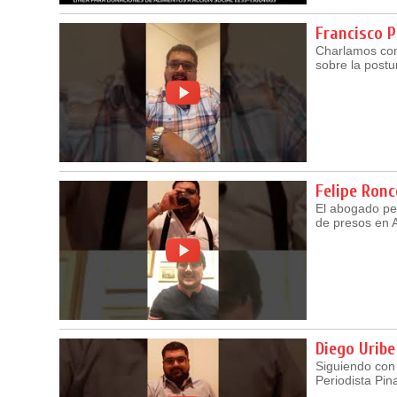
Francisco P
Charlamos con 
sobre la postu
Felipe Ronc
El abogado pen
de presos en A
Diego Uribe
Siguiendo con 
Periodista Pi