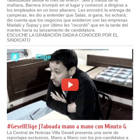
-adeudadas desde el mes de enero-. Seis y media de la
mañana, Barrera irrumpió en el lugar y comenzó a dirigirse a
los empleados en un tono altanero. Les enrostró la entrega de
camperas; les dio a entender que Salas, si gana, los echará;
dio cuenta que los negocios que existieron con las empresas
Madaki y Sopay y por último les "recordó" que en la tarde del
martes haría su lanzamiento de candidatura.
ESCUCHE LA GRABACIÓN DADA A CONOCER POR EL
SINDICATO
#GesellElige |Taboada mano a mano con Minuto G
La Central de Noticias Villa Gesell presenta una serie de
reportajes exclusivos. Mano a Mano con los pre-candidatos a