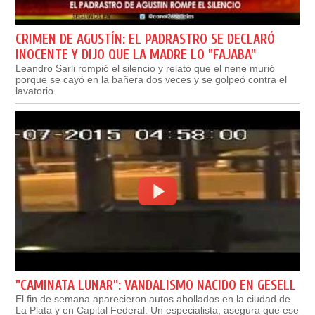
CRIMEN DE AGUSTÍN: EL PADRASTRO SE DECLARÓ
INOCENTE Y DIJO QUE LA MADRE LO "FAJABA"
Leandro Sarli rompió el silencio y relató que el nene murió
porque se cayó en la bañera dos veces y se golpeó contra el
lavatorio.
"CAMINATA LUNAR": VANDALISMO NACIDO EN GESELL
El fin de semana aparecieron autos abollados en la ciudad de
La Plata y en Capital Federal. Un especialista, asegura que ese