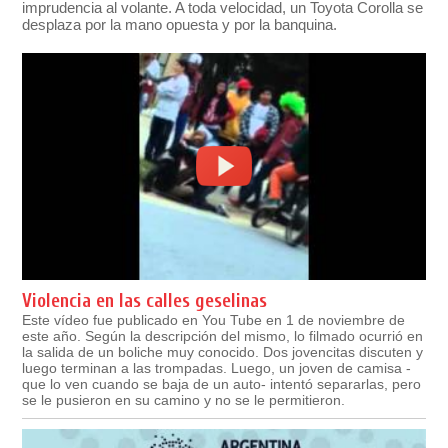
imprudencia al volante. A toda velocidad, un Toyota Corolla se
desplaza por la mano opuesta y por la banquina.
Violencia en las calles geselinas
Este vídeo fue publicado en You Tube en 1 de noviembre de
este año. Según la descripción del mismo, lo filmado ocurrió en
la salida de un boliche muy conocido. Dos jovencitas discuten y
luego terminan a las trompadas. Luego, un joven de camisa -
que lo ven cuando se baja de un auto- intentó separarlas, pero
se le pusieron en su camino y no se le permitieron.