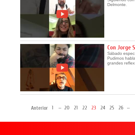
Delmonte.
Con Jorge 
Sábado especi
Pudimos habla
grandes reflex
...
...
1
20
21
22
23
24
25
26
Anterior