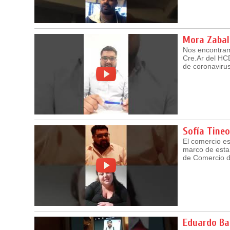
Mora Zabal
Nos encontram
Cre.Ar del HCD
de coronavirus
Sofía Tineo
El comercio es
marco de esta
de Comercio de
Eduardo Ba