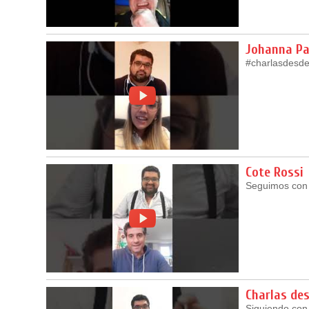
Johanna Pa
#charlasdesde
Cote Rossi
Seguimos con 
Charlas de
Siguiendo con 