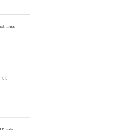
nebianco
/ UC
 Flavia