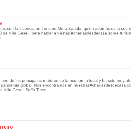
a
os con la Licencia en Turismo Mora Zabala, quién además es la secret
 de Villa Gesell, para hablar en estas #charlasdesdecasa sobre turis
.
 uno de los principales motores de la economía local y ha sido muy af
 pandemia global. Nos encontramos en nuestras#charlasdesdecasa co
 Villa Gesell Sofía Tineo.
rreiro