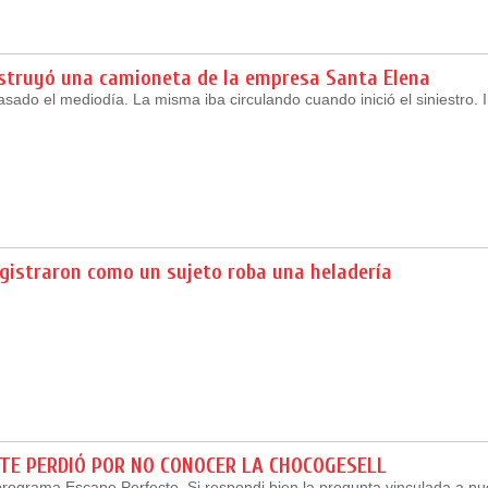
estruyó una camioneta de la empresa Santa Elena
asado el mediodía. La misma iba circulando cuando inició el siniestro. I
gistraron como un sujeto roba una heladería
TE PERDIÓ POR NO CONOCER LA CHOCOGESELL
programa Escape Perfecto. Si respondi bien la pregunta vinculada a nu