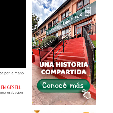
aza por la mano
 EN GESELL
igua grabación