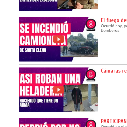
El fuego d
Ocurrió hoy, p
Bomberos.
Cámaras re
PARTICIPAN
Ocurrió en el 