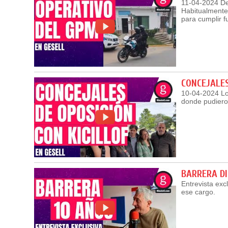
11-04-2024 De
Habitualmente 
para cumplir 
CONCEJALES
10-04-2024 Lo 
donde pudieron
BARRERA D
Entrevista exc
ese cargo.