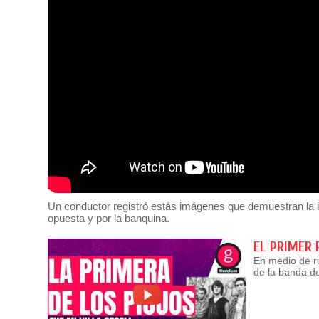
Un conductor registró estás imágenes que demuestran la i
opuesta y por la banquina.
EL PRIMER 
En medio de ru
de la banda d