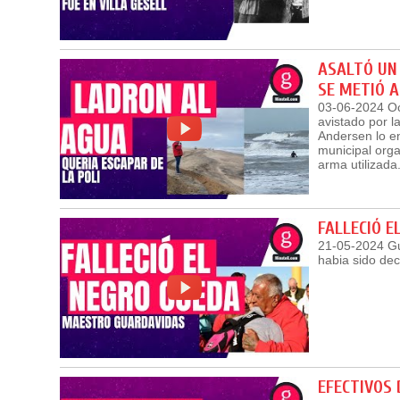
ASALTÓ UN 
SE METIÓ 
03-06-2024 Oc
avistado por l
Andersen lo en
municipal orga
arma utilizada
FALLECIÓ E
21-05-2024 Gu
habia sido dec
EFECTIVOS 