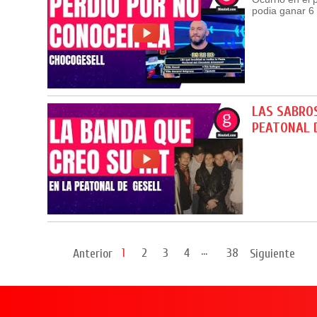
podia ganar 6 
LAS SABROS
PEATONAL 
...
1
2
3
4
38
Anterior
Siguiente