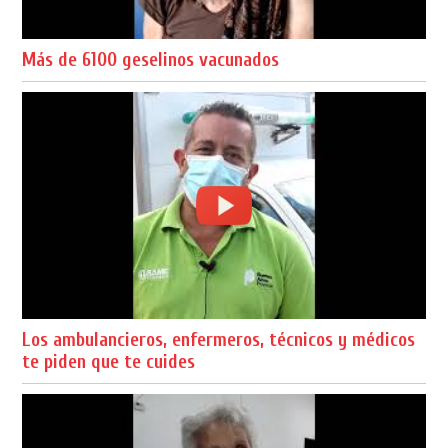
Más de 6100 geselinos vacunados
Los ambulancieros, enfermeros, técnicos y médicos
te piden que te cuides