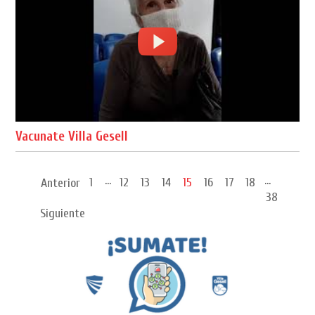
Vacunate Villa Gesell
...
...
1
12
13
14
15
16
17
18
Anterior
38
Siguiente