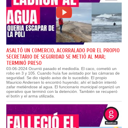
ASALTÓ UN COMERCIO, ACORRALADO POR EL PROPIO
SECRETARIO DE SEGURIDAD SE METIÓ AL MAR;
TERMINÓ PRESO
03-06-2024 Ocurrió pasado el mediodía. El caco, cometió un
robo en 3 y 105. Cuando huía fue avistado por las cámaras de
seguridad. Se dio rápido aviso de lo sucedido. El propio
Mauricio Andersen lo encontró huyendo; ahí el ladrón intentó
zafar metiéndose al agua. El funcionario municipal organizó un
operativo que terminó con la detención. También se recuperó
el botín y el arma utilizada.