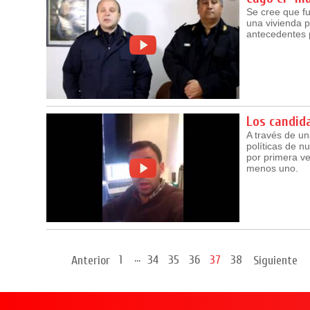
Se cree que fu
una vivienda p
antecedentes p
Los candida
A través de un
políticas de n
por primera ve
menos uno.
...
1
34
35
36
37
38
Anterior
Siguiente