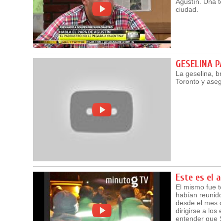
Agustín. Una 
ciudad.
GESELINA 
La geselina, b
Toronto y ase
Este es el 
El mismo fue 
habían reunido
desde el mes d
dirigirse a lo
entender que S