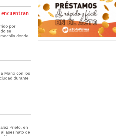
e encuentran
rido por
ndo se
a mochila donde
o a Mano con los
 ciudad durante
ález Prieto, en
 al asesinato de