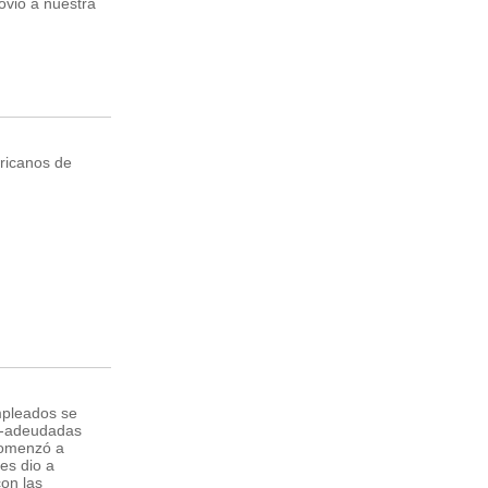
ovió a nuestra
ericanos de
mpleados se
s -adeudadas
comenzó a
es dio a
con las