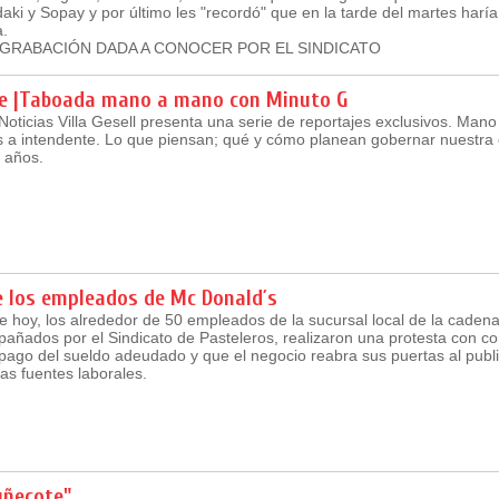
i y Sopay y por último les "recordó" que en la tarde del martes harí
a.
GRABACIÓN DADA A CONOCER POR EL SINDICATO
ge |Taboada mano a mano con Minuto G
Noticias Villa Gesell presenta una serie de reportajes exclusivos. Man
s a intendente. Lo que piensan; qué y cómo planean gobernar nuestra
 años.
e los empleados de Mc Donald´s
 hoy, los alrededor de 50 empleados de la sucursal local de la caden
añados por el Sindicato de Pasteleros, realizaron una protesta con cor
pago del sueldo adeudado y que el negocio reabra sus puertas al publi
las fuentes laborales.
uñecote"