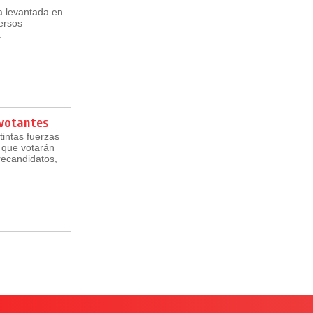
la levantada en
ersos
.
 votantes
tintas fuerzas
s que votarán
recandidatos,