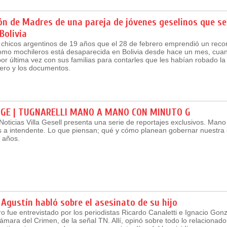
ón de Madres de una pareja de jóvenes geselinos que s
Bolivia
chicos argentinos de 19 años que el 28 de febrero emprendió un recor
mo mochileros está desaparecida en Bolivia desde hace un mes, cua
r última vez con sus familias para contarles que les habían robado l
nero y los documentos.
IGE | TUGNARELLI MANO A MANO CON MINUTO G
Noticias Villa Gesell presenta una serie de reportajes exclusivos. Man
s a intendente. Lo que piensan; qué y cómo planean gobernar nuestra
 años.
 Agustín habló sobre el asesinato de su hijo
 fue entrevistado por los periodistas Ricardo Canaletti e Ignacio Gonz
mara del Crimen, de la señal TN. Allí, opinó sobre todo lo relacionado