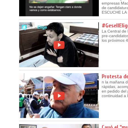
empresas Madak
de candidatur
ESCUCHE LA 
#GesellEli
La Central de 
pre-candidato
los próximos 4
Protesta d
n la mañana de
rápidas, acomp
en pedido del 
continuidad a 
Cayó el "m