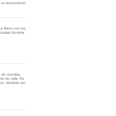
a su lanzamiento
o a Mano con los
 ciudad durante
a de comidas
te de calle. Es
co; dándole así