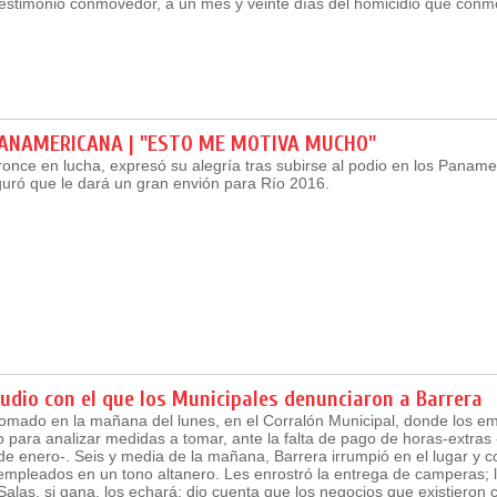
testimonio conmovedor, a un mes y veinte días del homicidio que conm
PANAMERICANA | "ESTO ME MOTIVA MUCHO"
ronce en lucha, expresó su alegría tras subirse al podio en los Panam
guró que le dará un gran envión para Río 2016.
audio con el que los Municipales denunciaron a Barrera
tomado en la mañana del lunes, en el Corralón Municipal, donde los e
 para analizar medidas a tomar, ante la falta de pago de horas-extra
e enero-. Seis y media de la mañana, Barrera irrumpió en el lugar y 
s empleados en un tono altanero. Les enrostró la entrega de camperas; l
alas, si gana, los echará; dio cuenta que los negocios que existieron 