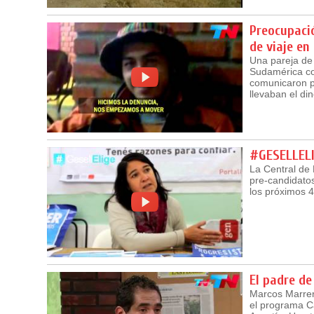
Preocupaci
de viaje en 
Una pareja de 
Sudamérica co
comunicaron po
llevaban el di
#GESELLEL
La Central de 
pre-candidato
los próximos 4
El padre de
Marcos Marrero
el programa Cá